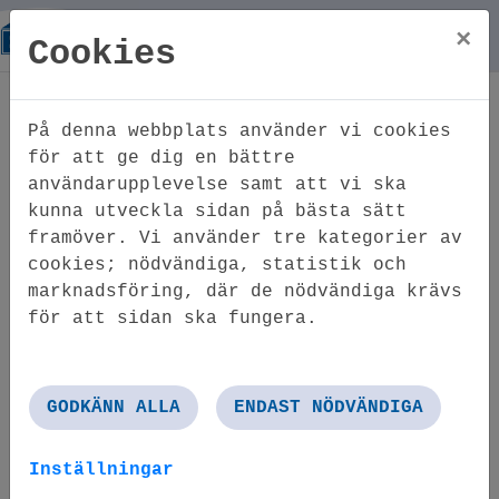
×
Cookies
Hem
Bra att veta
På denna webbplats använder vi cookies
Bra att veta
för att ge dig en bättre
användarupplevelse samt att vi ska
kunna utveckla sidan på bästa sätt
framöver. Vi använder tre kategorier av
cookies; nödvändiga, statistik och
Ditt boende
marknadsföring, där de nödvändiga krävs
för att sidan ska fungera.
GODKÄNN ALLA
ENDAST NÖDVÄNDIGA
Inställningar