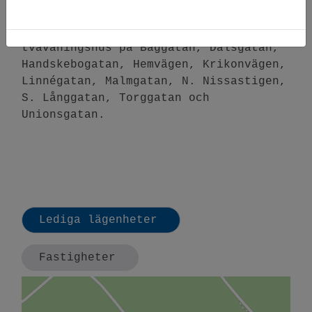
Gislaved.
Bofast har markplanslägenheter och
tvåvåningshus på Båggatan, Dalsgatan,
Handskebogatan, Hemvägen, Krikonvägen,
Linnégatan, Malmgatan, N. Nissastigen,
S. Långgatan, Torggatan och
Unionsgatan.
Lediga lägenheter
Fastigheter