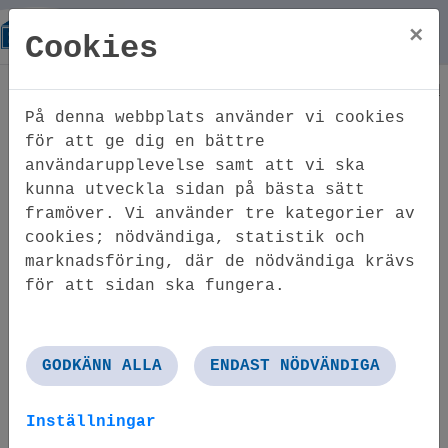
×
Cookies
Hem
Lediga lägenheter
Lägenheter
Gislaved
Smålandsstenar
På denna webbplats använder vi cookies
för att ge dig en bättre
Smålandsstenar
användarupplevelse samt att vi ska
kunna utveckla sidan på bästa sätt
framöver. Vi använder tre kategorier av
cookies; nödvändiga, statistik och
Smålandsstenar är en ort i Gislaveds
marknadsföring, där de nödvändiga krävs
kommun och ligger längs med
för att sidan ska fungera.
järnvägslinjen Halmstad–Nässjö.
Smålandsstenar är mest känd för sin
tillverkningsindustri, främst metall-
och plastindustrier, men även inom
GODKÄNN ALLA
ENDAST NÖDVÄNDIGA
trä- och möbelindustrin.
Inställningar
Det är ca 19 km till centralorten