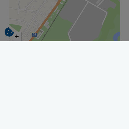
+
−
© Eniro
BOFAST AB
Bruksgatan 2
314 31 Hyltebruk
Tel. 0345-408 40