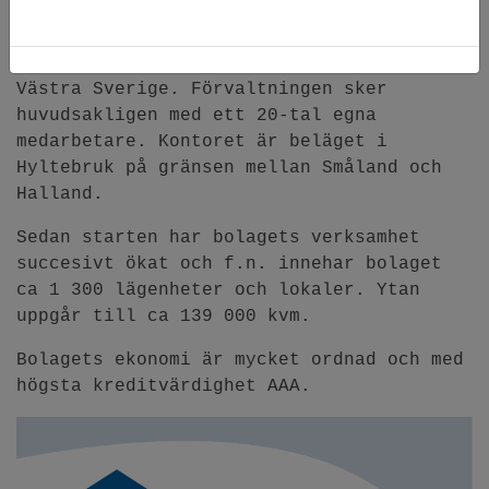
äga och förvalta fastigheter med
inriktning på både bostäder och
kommersiella lokaler i framför allt
Västra Sverige. Förvaltningen sker
huvudsakligen med ett 20-tal egna
medarbetare. Kontoret är beläget i
Hyltebruk på gränsen mellan Småland och
Halland.
Sedan starten har bolagets verksamhet
succesivt ökat och f.n. innehar bolaget
ca 1 300 lägenheter och lokaler. Ytan
uppgår till ca 139 000 kvm.
Bolagets ekonomi är mycket ordnad och med
högsta kreditvärdighet AAA.