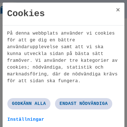
×
Cookies
Hem
Åkervägen 4 A
På denna webbplats använder vi cookies
Åkervägen 4 A
för att ge dig en bättre
användarupplevelse samt att vi ska
Unnaryd
kunna utveckla sidan på bästa sätt
framöver. Vi använder tre kategorier av
cookies; nödvändiga, statistik och
marknadsföring, där de nödvändiga krävs
för att sidan ska fungera.
GODKÄNN ALLA
ENDAST NÖDVÄNDIGA
'
Inställningar