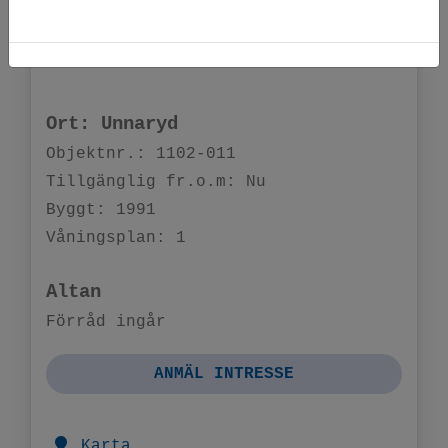
2
6 205 kr • 63 m
2 rum o kök
Ort: Unnaryd
Objektnr.: 1102-011
Tillgänglig fr.o.m: Nu
Byggt: 1991
Våningsplan: 1
Altan
Förråd ingår
ANMÄL INTRESSE
Karta