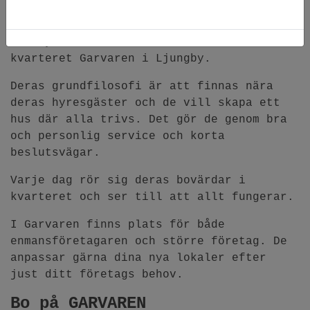
Fastighetsbolaget Garvaren är ett bolag
som hyr ut affärs- och kontorslokaler i
kvarteret Garvaren i Ljungby.
Deras grundfilosofi är att finnas nära
deras hyresgäster och de vill skapa ett
hus där alla trivs. Det gör de genom bra
och personlig service och korta
beslutsvägar.
Varje dag rör sig deras bovärdar i
kvarteret och ser till att allt fungerar.
I Garvaren finns plats för både
enmansföretagaren och större företag. De
anpassar gärna dina nya lokaler efter
just ditt företags behov.
Bo på GARVAREN