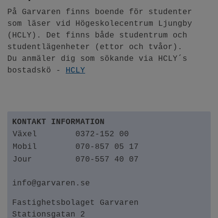
På Garvaren finns boende för studenter
som läser vid Högeskolecentrum Ljungby
(HCLY). Det finns både studentrum och
studentlägenheter (ettor och tvåor).
Du anmäler dig som sökande via HCLY´s
bostadskö -
HCLY
KONTAKT INFORMATION
Växel
0372-152 00
Mobil
070-857 05 17
Jour
070-557 40 07
info@garvaren.se
Fastighetsbolaget Garvaren
Stationsgatan 2