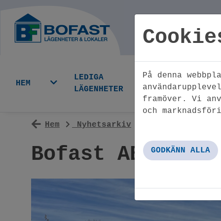
Cookie
På denna webbpl
LEDIGA
LEDI
HEM
användaruppleve
LÄGENHETER
LOKA
framöver. Vi an
och marknadsför
Hem
Nyhetsarkiv
Bofast AB köpe
Bofast AB köper
GODKÄNN ALLA