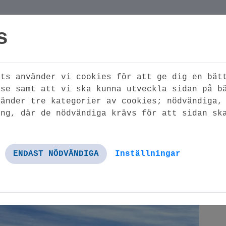
s
ats använder vi cookies för att ge dig en bät
GA
MINA SIDOR
HÄR FIN
lse samt att vi ska kunna utveckla sidan på b
LER
vänder tre kategorier av cookies; nödvändiga,
ing, där de nödvändiga krävs för att sidan sk
r Lagans Fastigheter
 Lagans Fastighete
Inställningar
ENDAST NÖDVÄNDIGA