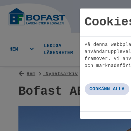
Cookie
På denna webbpl
LEDIGA
LEDI
HEM
användaruppleve
LÄGENHETER
LOKA
framöver. Vi an
och marknadsför
Hem
Nyhetsarkiv
Bofast AB köpe
Bofast AB köper
GODKÄNN ALLA