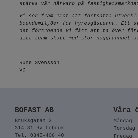
stärka vår närvaro på fastighetsmarkna
Vi ser fram emot att fortsätta utveckl
boendemiljöer för hyresgästerna. Ett s
det förtroende vi fått att ta över för
ditt team skött med stor noggrannhet o
Rune Svensson
VD
BOFAST AB
Våra 
Bruksgatan 2
Måndag 
314 31 Hyltebruk
Torsdag
Tel. 0345-408 40
Fredag