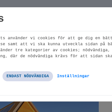
s
ats använder vi cookies för att ge dig en bät
GA
MINA SIDOR
HÄR FIN
lse samt att vi ska kunna utveckla sidan på b
LER
vänder tre kategorier av cookies; nödvändiga,
ing, där de nödvändiga krävs för att sidan sk
r Erik Larsson Bygg Fastigheter
 Erik Larsson Bygg
Inställningar
ENDAST NÖDVÄNDIGA